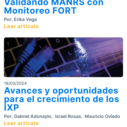
Validando MANRS con
Monitoreo FORT
Por:
Erika Vega
Leer artículo
18/03/2024
Avances y oportunidades
para el crecimiento de los
IXP
Por:
Gabriel Adonaylo
,
Israel Rosas
,
Mauricio Oviedo
Leer artículo