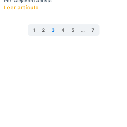
Por:
Alejandro Acosta
Leer artículo
1
2
3
4
5
…
7