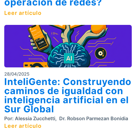
operación de redes?
Leer artículo
28/04/2025
InteliGente: Construyendo
caminos de igualdad con
inteligencia artificial en el
Sur Global
Por:
Alessia Zucchetti
,
Dr. Robson Parmezan Bonidia
Leer artículo