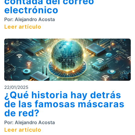
contada del correo
electrónico
Por:
Alejandro Acosta
Leer artículo
22/01/2025
¿Qué historia hay detrás
de las famosas máscaras
de red?
Por:
Alejandro Acosta
Leer artículo