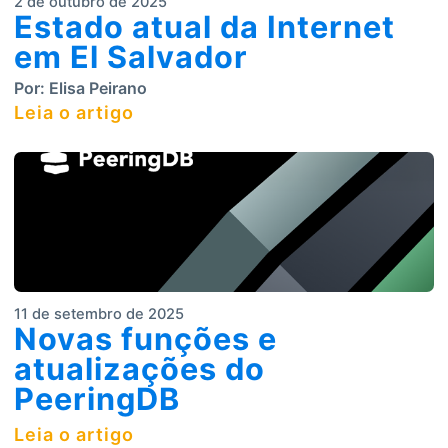
2 de outubro de 2025
Estado atual da Internet
em El Salvador
Por:
Elisa Peirano
Leia o artigo
11 de setembro de 2025
Novas funções e
atualizações do
PeeringDB
Leia o artigo