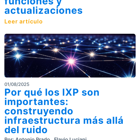
funciones y
actualizaciones
Leer artículo
01/08/2025
Por qué los IXP son
importantes:
construyendo
infraestructura más allá
del ruido
Por:
Antonio Prado
,
Flavio Luciani