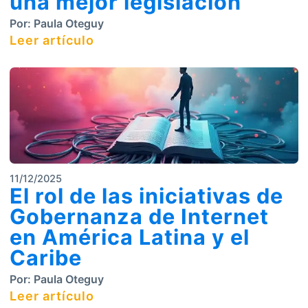
una mejor legislación
Por:
Paula Oteguy
Leer artículo
11/12/2025
El rol de las iniciativas de
Gobernanza de Internet
en América Latina y el
Caribe
Por:
Paula Oteguy
Leer artículo