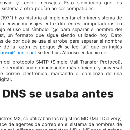
viar y recibir mensajes. Esto significaba que los
sistema a otro podían no ser compatibles.
(1971) hizo historia al implementar el primer sistema de
ía enviar mensajes entre diferentes computadoras en
jo el uso del símbolo “@” para separar el nombre del
st, un formato que sigue siendo utilizado hoy. Dato
as de por qué se usa el arroba para separar el nombre
te de la razón es porque @ se lee “at” que en inglés
lfonso@lacnic.net
se lee Luis Alfonso en lacnic.net
n del protocolo SMTP (Simple Mail Transfer Protocol),
ue permitió una comunicación más eficiente y universal
 de correo electrónico, marcando el comienzo de una
gital.
o DNS se usaba antes
istros MX, se utilizaban los registros MD (Mail Delivery)
lace de agentes de correo en el sistema de nombres de