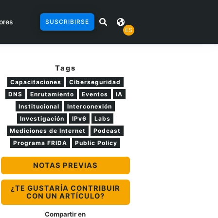
ores
SUSCRIBIRSE
ES
Tags
Capacitaciones
Ciberseguridad
DNS
Enrutamiento
Eventos
IA
Institucional
Interconexión
Investigación
IPv6
Labs
Mediciones de Internet
Podcast
Programa FRIDA
Public Policy
NOTAS PREVIAS
¿TE GUSTARÍA CONTRIBUIR
CON UN ARTÍCULO?
Compartir en