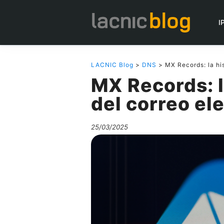
I
LACNIC Blog
>
DNS
> MX Records: la his
MX Records: l
del correo el
25/03/2025