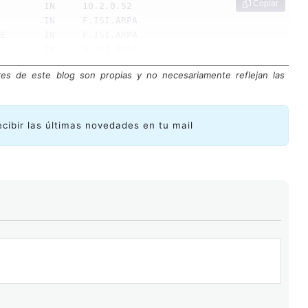
 Copiar
res de este blog son propias y no necesariamente reflejan las
ción tomado del RFC 882.
 consultas DNS
ecibir las últimas novedades en tu mail
s DNS que se utilizaban para solicitar tanto registros
bres de dominio.