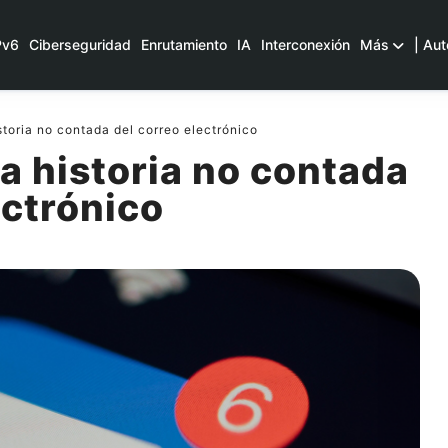
Pv6
Ciberseguridad
Enrutamiento
IA
Interconexión
Más
| Aut
toria no contada del correo electrónico
a historia no contada
ectrónico