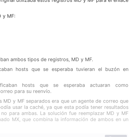
riginal utilizaba estos registros MD y MF para el enlace
D y MF:
aban ambos tipos de registros, MD y MF.
icaban hosts que se esperaba tuvieran el buzón en
ificaban hosts que se esperaba actuaran como
orreo para su reenvío.
ros MD y MF separados era que un agente de correo que
odía usar la caché, ya que esta podía tener resultados
 no para ambas. La solución fue reemplazar MD y MF
amado MX, que combina la información de ambos en un