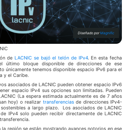
Diseñado por
Magnific
NIC
ión de
LACNIC se bajó el telón de IPv4
. En esta fecha
el último bloque disponible de direcciones de ese
to únicamente tenemos disponible espacio IPv6 para el
a y el Caribe.
vos asociados de LACNIC pueden obtener espacio IPv6
ener espacio IPv4 sus opciones son limitadas. Pueden
CNIC (La espera estimada actualmente es de 7 años
san hoy) o realizar
transferencias
de direcciones IPv4-
 sostenibles a largo plazo. Los asociados de LACNIC
 de IPv4 solo pueden recibir directamente de LACNIC
transferencia.
n la región se están mostrando avances notorios en ese