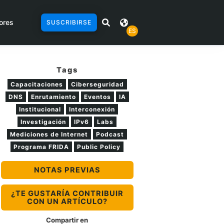
ores
SUSCRIBIRSE
ES
Tags
Capacitaciones
Ciberseguridad
DNS
Enrutamiento
Eventos
IA
Institucional
Interconexión
Investigación
IPv6
Labs
Mediciones de Internet
Podcast
Programa FRIDA
Public Policy
NOTAS PREVIAS
¿TE GUSTARÍA CONTRIBUIR
CON UN ARTÍCULO?
Compartir en