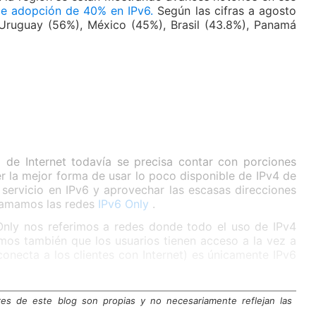
de adopción de 40% en IPv6.
Según las cifras a agosto
 Uruguay (56%), México (45%), Brasil (43.8%), Panamá
o de Internet todavía se precisa contar con porciones
r la mejor forma de usar lo poco disponible de IPv4 de
 servicio en IPv6 y aprovechar las escasas direcciones
llamamos las redes
IPv6 Only
.
nly nos referimos a redes donde todo el uso de IPv4
imos también que los usuarios tienen acceso a la vez a
conecta a los clientes con Internet) es únicamente IPv6
res de este blog son propias y no necesariamente reflejan las