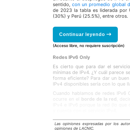
sentido,
con un promedio global 
de 2023 la tabla es liderada por
(30%) y Perú (25.5%), entre otros.
Continuar leyendo
(Acceso libre, no requiere suscripción)
Redes IPv6 Only
Es cierto que para dar el servici
mínimas de IPv4. ¿Y cuál parece se
forma eficiente? Para dar un buen
IPv4 disponibles sería con lo que 
Cuando hablamos de redes IPv6 O
ocurre en el
borde de la red
, dec
IPv4 e IPv6 porque la red (lo que 
y cuenta con el servicio IPv4.
Las opiniones expresadas por los auto
opiniones de LACNIC.