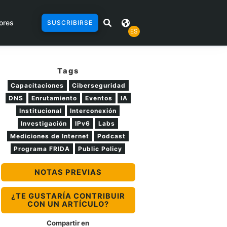
ores
SUSCRIBIRSE
ES
Tags
Capacitaciones
Ciberseguridad
DNS
Enrutamiento
Eventos
IA
Institucional
Interconexión
Investigación
IPv6
Labs
Mediciones de Internet
Podcast
Programa FRIDA
Public Policy
NOTAS PREVIAS
¿TE GUSTARÍA CONTRIBUIR
CON UN ARTÍCULO?
Compartir en