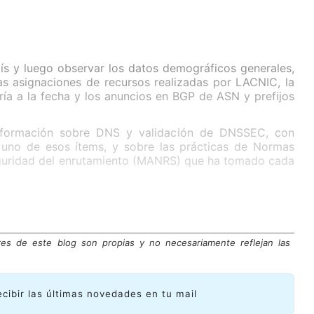
aís y luego observar los datos demográficos generales,
las asignaciones de recursos realizadas por LACNIC, la
ía a la fecha y los anuncios en BGP de ASN y prefijos
nformación sobre DNS y validación de DNSSEC, con
 uno de esos ítems, y sobre las prácticas de Normas
guridad del enrutamiento (MANRS) que ha tomado cada
res de este blog son propias y no necesariamente reflejan las
ecibir las últimas novedades en tu mail