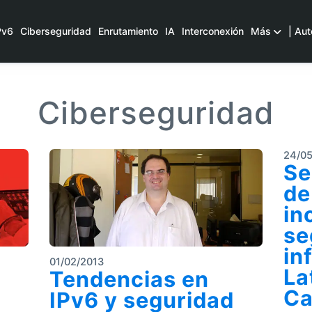
Pv6
Ciberseguridad
Enrutamiento
IA
Interconexión
Más
| Aut
Ciberseguridad
24/05
Se
de
in
se
in
01/02/2013
La
Tendencias en
Ca
IPv6 y seguridad