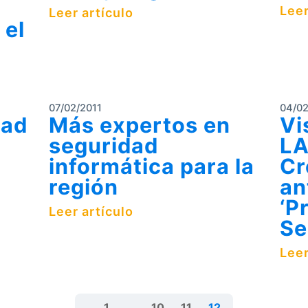
Leer
Leer artículo
 el
07/02/2011
04/02
dad
Más expertos en
Vi
seguridad
LA
informática para la
Cr
región
an
‘P
Leer artículo
Se
Leer
1
…
10
11
12