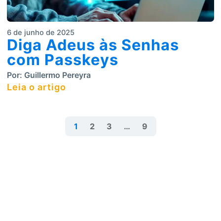
6 de junho de 2025
Diga Adeus às Senhas
com Passkeys
Por:
Guillermo Pereyra
Leia o artigo
1
2
3
…
9