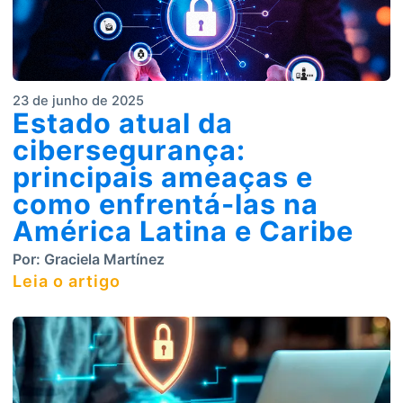
23 de junho de 2025
Estado atual da
cibersegurança:
principais ameaças e
como enfrentá-las na
América Latina e Caribe
Por:
Graciela Martínez
Leia o artigo