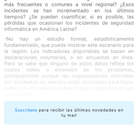
más frecuentes o comunes a nivel regional? ¿Esos
incidentes se han incrementado en los últimos
tiempos? ¿Se pueden cuantificar, si es posible, las
pérdidas que ocasionan los incidentes de seguridad
informática en América Latina?
-No hay un estudio formal, estadísticamente
fundamentado, que pueda mostrar este escenario para
la región. Los indicadores disponibles se basan en
declaraciones voluntarias, o en encuestas en línea.
Pero se sabe que ninguno de estos datos refleja los
costos reales o extensión de los problemas,
principalmente porque las organizaciones afectadas
por incidentes no siempre están motivadas para hacer
pública la información sobre costos e impactos en sus
operaciones.
Pero existen muchas fuentes públicas de datos
relativos a las actividades maliciosas alrededor del
para recibir las últimas novedades en
Suscríbete
tu mail
mundo, que muestran que en nuestra región muchos
de los problemas están relacionados con la gran
cantidad de computadoras de usuarios domésticos de
Internet infectadas con Botnets y que se usan para