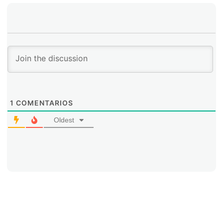
atacar otras redes o para enviar spam. Este tipo de
actividad ha colocado a muchas redes de la región en
redes de bloqueo, y tiene, para todos, un impacto
difícil de medir, que es la mala reputación de nuestras
redes, y que muchos las ven como un “bad
neighborhood”. Si los operadores de la región no
toman medidas para la implementación de buenas
prácticas así como para la recuperación de botnets y
antispoofing (BCP 38), los problemas pueden
empeorar, quedando cada vez más difíciles de mitigar.
1
COMENTARIOS
Oldest