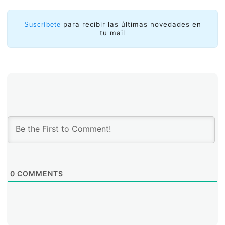
para recibir las últimas novedades en
Suscríbete
tu mail
En vez de consultar a los dispositivos, la
telemetría
moderna
transmite de manera
continua
sus métricas
de desempeño, consumo de CPU, tráfico o eventos de
seguridad en
flujos de datos estructurados en tiempo
real
.
0
COMMENTS