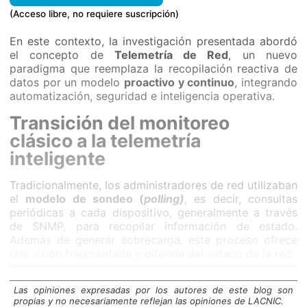
(Acceso libre, no requiere suscripción)
En este contexto, la investigación presentada abordó
el concepto de
Telemetría de Red
, un nuevo
paradigma que reemplaza la recopilación reactiva de
datos por un modelo
proactivo y continuo
, integrando
automatización, seguridad e inteligencia operativa.
Transición del monitoreo
clásico a la telemetría
inteligente
Tradicionalmente, los administradores de red utilizaban
el
modelo de sondeo (
polling)
, es decir, consultas
periódicas a cada dispositivo, generalmente a través
de SNMP, para recopilar información de estado.
Además de generar sobrecarga, este proceso ofrece
una visión fragmentada y diferida del estado de la red.
Las opiniones expresadas por los autores de este blog son
propias y no necesariamente reflejan las opiniones de LACNIC.