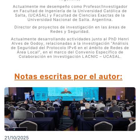
Actualmente me desempeño como Profesor/Investigador
en Facultad de Ingeniería de la Universidad Católica de
Salta, (UCASAL) y Facultad de Ciencias Exactas de la
Universidad Nacional de Salta. Argentina.
Director de proyectos de investigación en las áreas de
Redes y Seguridad.
Actualmente desarrollando actividades junto al PhD Henri
Alves de Godoy, relacionadas a la investigación “Análisis
de Seguridad del Protocolo IPv6 en el ámbito de Redes de
Área Local”, en el marco del Convenio Específico de
Colaboración en Investigación LACNIC – UCASAL.
Notas escritas por el autor:
21/10/2025