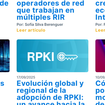
 de
operadores de red
cr
que trabajan en
ec
múltiples RIR
In
Por:
Sofía Silva Berenguer
Por:
F
Leer artículo
Leer
17/09/2025
10/09
as
Evolución global y
Có
regional de la
po
adopción de RPKI:
mo
un avance hacia la
de