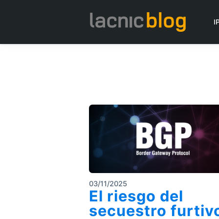
I
03/11/2025
El riesgo del
secuestro furtiv