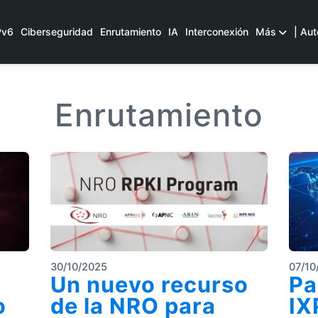
Pv6
Ciberseguridad
Enrutamiento
IA
Interconexión
Más
| Aut
Enrutamiento
30/10/2025
07/10
Un nuevo recurso
Pa
o
de la NRO para
IX