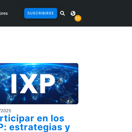
ores
SUSCRIBIRSE
ES
/2025
rticipar en los
P: estrategias y