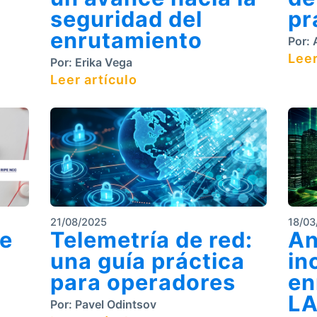
seguridad del
pr
enrutamiento
Por:
A
Leer
Por:
Erika Vega
Leer artículo
21/08/2025
18/03
de
Telemetría de red:
An
una guía práctica
in
para operadores
en
L
Por:
Pavel Odintsov