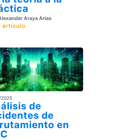
áctica
lexander Araya Arias
 artículo
/2025
álisis de
cidentes de
rutamiento en
AC