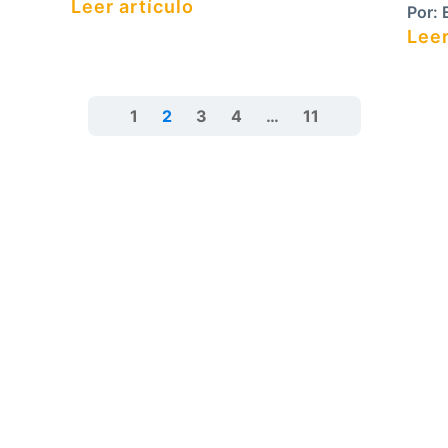
Leer artículo
Por:
E
Leer
1
2
3
4
…
11