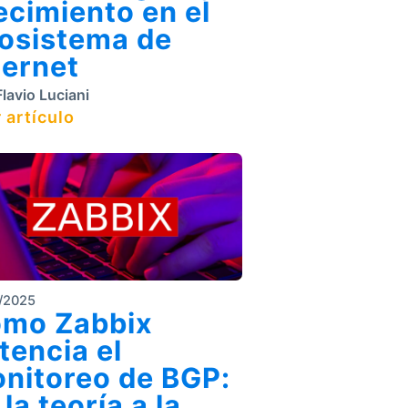
ecimiento en el
osistema de
ternet
lavio Luciani
 artículo
/2025
mo Zabbix
tencia el
nitoreo de BGP:
 la teoría a la