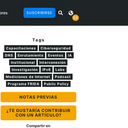
ores
SUSCRIBIRSE
ES
Tags
Capacitaciones
Ciberseguridad
DNS
Enrutamiento
Eventos
IA
Institucional
Interconexión
Investigación
IPv6
Labs
Mediciones de Internet
Podcast
Programa FRIDA
Public Policy
NOTAS PREVIAS
¿TE GUSTARÍA CONTRIBUIR
CON UN ARTÍCULO?
Compartir en