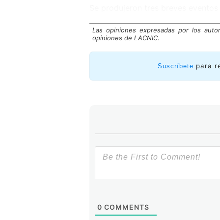
Se produjeron tres breves eventos
Las opiniones expresadas por los auto
opiniones de LACNIC.
para r
Suscríbete
0
COMMENTS