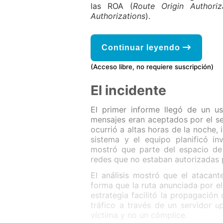
las ROA (
Route Origin Authoriz
Authorizations
).
Continuar leyendo
(Acceso libre, no requiere suscripción)
El incidente
El primer informe llegó de un us
mensajes eran aceptados por el se
ocurrió a altas horas de la noche,
sistema y el equipo planificó in
mostró que parte del espacio de
redes que no estaban autorizadas 
El análisis mostró que el atacan
forma que la ruta anunciada por e
estrategia facilitó la propagación 
tráfico a través de un servidor
u
víctima y no un cómplice.