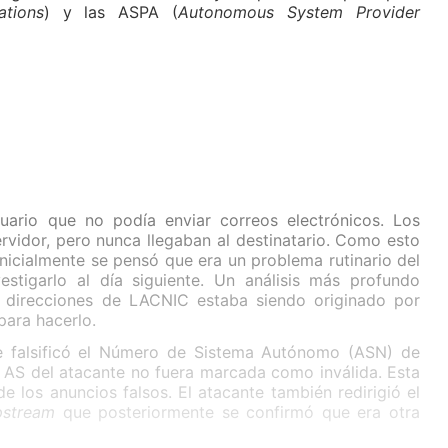
ations
) y las ASPA (
Autonomous System Provider
uario que no podía enviar correos electrónicos. Los
rvidor, pero nunca llegaban al destinatario. Como esto
 inicialmente se pensó que era un problema rutinario del
vestigarlo al día siguiente. Un análisis más profundo
 direcciones de LACNIC estaba siendo originado por
para hacerlo.
te falsificó el Número de Sistema Autónomo (ASN) de
l AS del atacante no fuera marcada como inválida. Esta
de los anuncios falsos. El atacante también redirigió el
pstream
que posteriormente se confirmó que era otra