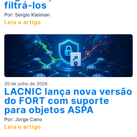
filtrá-los
Por:
Sergio Kleiman
Leia o artigo
20 de julho de 2026
LACNIC lança nova versão
do FORT com suporte
para objetos ASPA
Por:
Jorge Cano
Leia o artigo