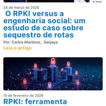
24 de março de 2026
O RPKI versus a
engenharia social: um
estudo de caso sobre
sequestro de rotas
Por:
Carlos Martínez
,
Sanjaya
Leia o artigo
10 de fevereiro de 2026
RPKI: ferramenta