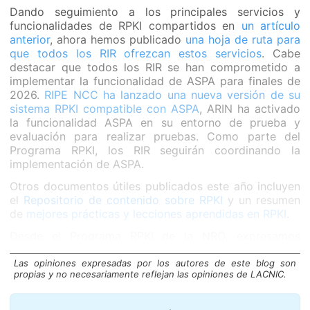
Dando seguimiento a los principales servicios y
funcionalidades de RPKI compartidos en
un artículo
anterior
, ahora hemos publicado
una hoja de ruta para
que todos los RIR ofrezcan estos servicios
. Cabe
destacar que todos los RIR se han comprometido a
implementar la funcionalidad de ASPA para finales de
2026.
RIPE NCC ha lanzado una nueva versión de su
sistema RPKI compatible con ASPA
, ARIN ha activado
la funcionalidad ASPA en su entorno de prueba y
evaluación para realizar pruebas. Como parte del
Programa RPKI, los RIR seguirán coordinando la
implementación de ASPA.
Otros documentos útiles publicados este año incluyen
el
Repositorio de contenido sobre RPKI
y un resumen
de
mejores prácticas y lecciones aprendidas en RPKI
.
Desde el Programa RPKI de la NRO, expresamos
nuestro agradecimiento a todos los miembros de la
comunidad de Internet que compartieron sus
Las opiniones expresadas por los autores de este blog son
propias y no necesariamente reflejan las opiniones de LACNIC.
opiniones, ideas y comentarios, ya sea de forma
proactiva o en respuesta a nuestras consultas. Estos
aportes nos ayudan a garantizar que los recursos que