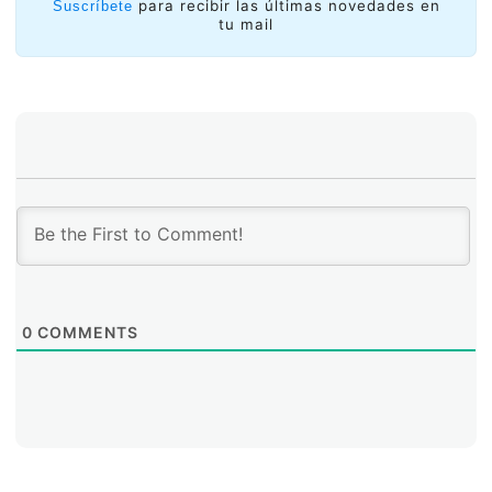
para recibir las últimas novedades en
Suscríbete
producimos y el trabajo que realizamos sean
tu mail
exhaustivos y útiles para toda la comunidad de
implementadores de RPKI.
0
COMMENTS