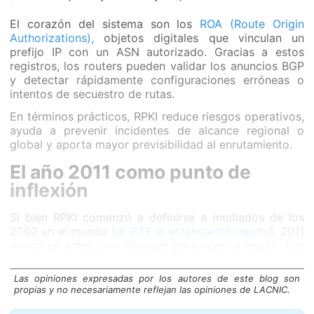
El corazón del sistema son los
ROA (Route Origin
Authorizations),
objetos digitales que vinculan un
prefijo IP con un ASN autorizado. Gracias a estos
registros, los routers pueden validar los anuncios BGP
y detectar rápidamente configuraciones erróneas o
intentos de secuestro de rutas.
En términos prácticos, RPKI reduce riesgos operativos,
ayuda a prevenir incidentes de alcance regional o
global y aporta mayor previsibilidad al enrutamiento.
El año 2011 como punto de
inflexión
Si bien RPKI comenzó a definirse a mediados de los
2000 en el mundo (
el IETF lo estandarizó rápido
), 2011
marcó un antes y un después para nuestra región. Ese
año, en LACNIC pusimos en producción nuestra propia
infraestructura RPKI, apoyándonos en código
Las opiniones expresadas por los autores de este blog son
desarrollado por RIPE NCC.
propias y no necesariamente reflejan las opiniones de LACNIC.