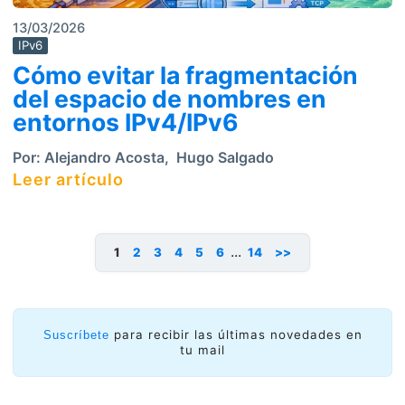
13/03/2026
IPv6
Cómo evitar la fragmentación
del espacio de nombres en
entornos IPv4/IPv6
Por:
Alejandro Acosta
,
Hugo Salgado
Leer artículo
...
1
2
3
4
5
6
14
>>
para recibir las últimas novedades en
Suscríbete
tu mail