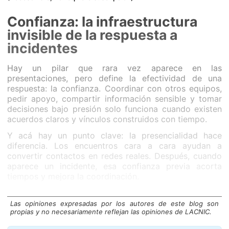
Confianza: la infraestructura
invisible de la respuesta a
incidentes
Hay un pilar que rara vez aparece en las
presentaciones, pero define la efectividad de una
respuesta: la confianza. Coordinar con otros equipos,
pedir apoyo, compartir información sensible y tomar
decisiones bajo presión solo funciona cuando existen
acuerdos claros y vínculos construidos con tiempo.
Y acá hay un punto clave: la presencialidad hace
diferencia. Los encuentros cara a cara ayudan a
convertir contactos en redes reales. Después, cuando
aparece un incidente, esa confianza previa acorta
tiempos y mejora la coordinación.
FIRST: comunidad global y
Las opiniones expresadas por los autores de este blog son
espacios para profundizar
propias y no necesariamente reflejan las opiniones de LACNIC.