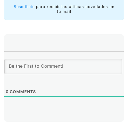
FIRST ha sido durante años una referencia para
equipos de respuesta en todo el mundo, y también
para recibir las últimas novedades en
Suscríbete
para nosotros. Su mayor valor está en lo que habilita:
tu mail
una comunidad global que comparte experiencia,
prácticas y marcos de trabajo.
0
COMMENTS