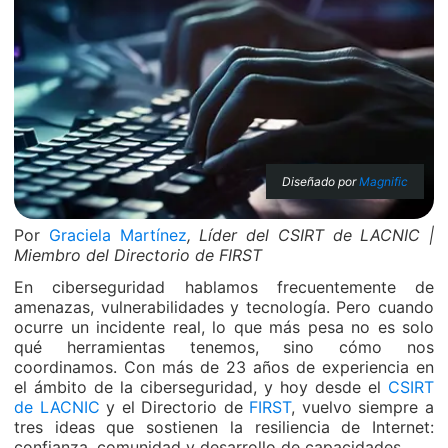
Diseñado por
Magnific
Por
Graciela Martínez
, Líder del CSIRT de LACNIC |
Miembro del Directorio de FIRST
En ciberseguridad hablamos frecuentemente de
amenazas, vulnerabilidades y tecnología. Pero cuando
ocurre un incidente real, lo que más pesa no es solo
qué herramientas tenemos, sino cómo nos
coordinamos. Con más de 23 años de experiencia en
el ámbito de la ciberseguridad, y hoy desde el
CSIRT
de LACNIC
y el Directorio de
FIRST
, vuelvo siempre a
tres ideas que sostienen la resiliencia de Internet:
confianza, comunidad y desarrollo de capacidades.