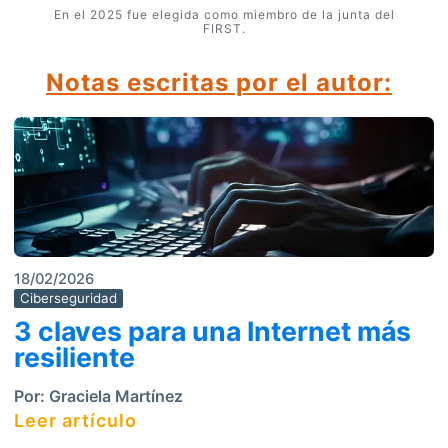
En el 2025 fue elegida como miembro de la junta del
FIRST.
Notas escritas por el autor:
18/02/2026
Ciberseguridad
3 claves para una Internet más
resiliente
Por:
Graciela Martínez
Leer artículo