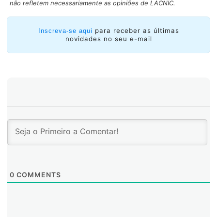
não refletem necessariamente as opiniões de LACNIC.
espaços para aprofundar
FIRST tem sido, durante anos, uma referência para
para receber as últimas
Inscreva-se aqui
equipes de resposta no mundo todo, e para nós
novidades no seu e-mail
também. Seu maior valor reside no que ela possibilita:
uma comunidade global que compartilha experiências,
práticas e estruturas.
0
COMMENTS