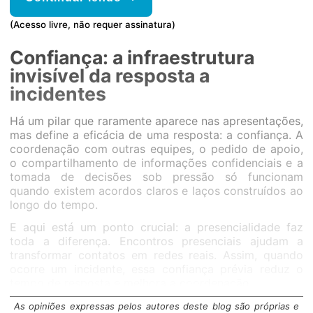
(Acesso livre, não requer assinatura)
Confiança: a infraestrutura
invisível da resposta a
incidentes
Há um pilar que raramente aparece nas apresentações,
mas define a eficácia de uma resposta: a confiança. A
coordenação com outras equipes, o pedido de apoio,
o compartilhamento de informações confidenciais e a
tomada de decisões sob pressão só funcionam
quando existem acordos claros e laços construídos ao
longo do tempo.
E aqui está um ponto crucial: a presencialidade faz
toda a diferença. Encontros presenciais ajudam a
transformar contatos em redes reais. Assim, quando
ocorre um incidente, essa confiança prévia reduz o
tempo de resposta e melhora a coordenação.
FIRST: comunidade global e
As opiniões expressas pelos autores deste blog são próprias e