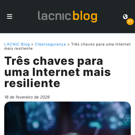
PT
LACNIC Blog
>
Cibersegurança
> Três chaves para uma Internet
mais resiliente
Três chaves para
uma Internet mais
resiliente
18 de fevereiro de 2026