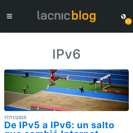
ES
IPv6
17/11/2025
De IPv5 a IPv6: un salto