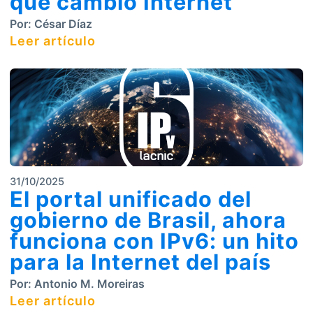
que cambió Internet
Por:
César Díaz
Leer artículo
31/10/2025
El portal unificado del
gobierno de Brasil, ahora
funciona con IPv6: un hito
para la Internet del país
Por:
Antonio M. Moreiras
Leer artículo