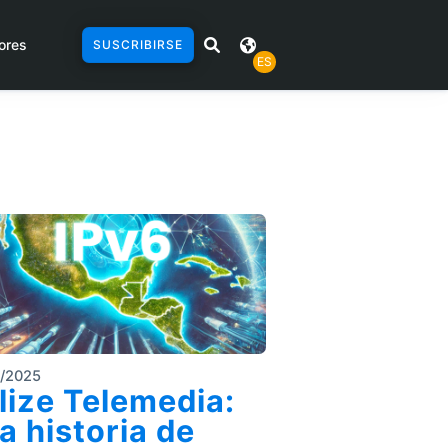
ores
SUSCRIBIRSE
ES
3/2025
lize Telemedia:
a historia de