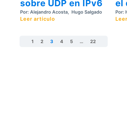
sobre UDP en IPv6
el
Por:
Alejandro Acosta
,
Hugo Salgado
Por:
H
Leer artículo
Leer
1
2
3
4
5
…
22