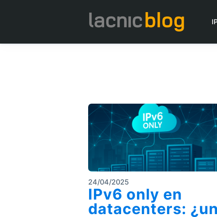
I
24/04/2025
IPv6 only en
datacenters: ¿u