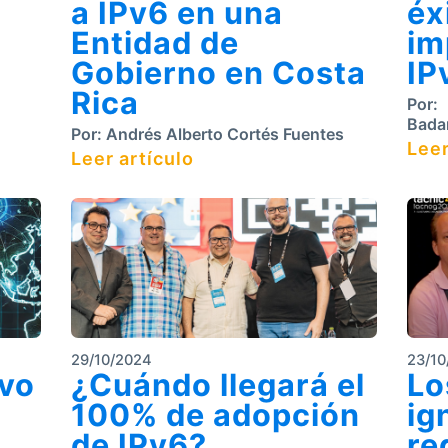
a IPv6 en una
éx
Entidad de
im
Gobierno en Costa
IP
Rica
Por:
Bada
Por:
Andrés Alberto Cortés Fuentes
Leer
Leer artículo
29/10/2024
23/10
evo
¿Cuándo llegará el
Lo
100% de adopción
ig
de IPv6?
re