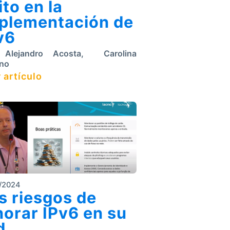
ito en la
plementación de
v6
Alejandro Acosta
,
Carolina
no
 artículo
/2024
s riesgos de
norar IPv6 en su
d