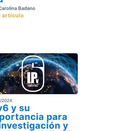
arolina Badano
 artículo
8/2024
v6 y su
portancia para
 investigación y