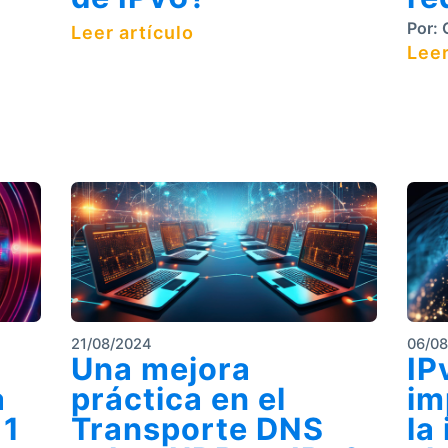
e
Por:
C
Leer artículo
Leer
21/08/2024
06/0
Una mejora
IP
a
práctica en el
im
 1
Transporte DNS
la