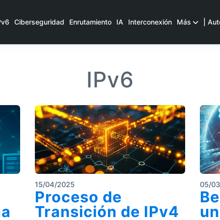
Pv6
Ciberseguridad
Enrutamiento
IA
Interconexión
Más
| Aut
IPv6
15/04/2025
05/0
Proceso de
Be
na
Transición de IPv4
un