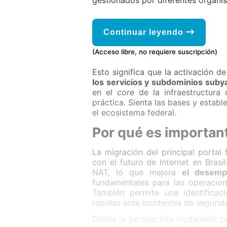
gestionados por diferentes organi
Continuar leyendo
(Acceso libre, no requiere suscripción)
Esto significa que la activación d
los servicios y subdominios suby
en el
core
de la infraestructura
práctica. Sienta las bases y establ
el ecosistema federal.
Por qué es importan
La migración del principal portal
con el futuro de Internet en Bras
NAT, lo que mejora
el desempe
fundamentales para las operacion
También permite una identificac
rápidas ante incidentes de segurid
Desde la perspectiva ciudadana, pu