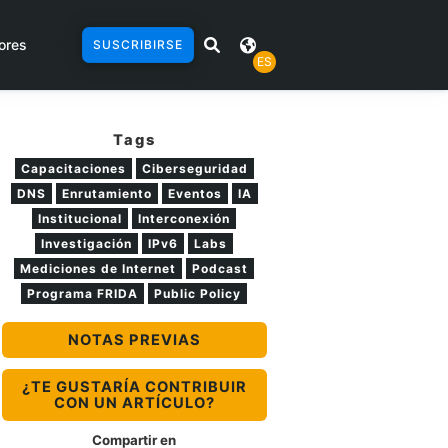
ores
SUSCRIBIRSE
ES
Tags
Capacitaciones
Ciberseguridad
DNS
Enrutamiento
Eventos
IA
Institucional
Interconexión
Investigación
IPv6
Labs
Mediciones de Internet
Podcast
Programa FRIDA
Public Policy
NOTAS PREVIAS
¿TE GUSTARÍA CONTRIBUIR
CON UN ARTÍCULO?
Compartir en