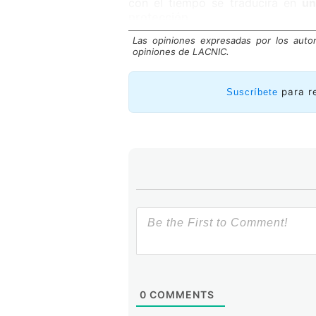
con el tiempo se traducirá en
un
protección
.
Las opiniones expresadas por los auto
opiniones de LACNIC.
para r
Suscríbete
0
COMMENTS