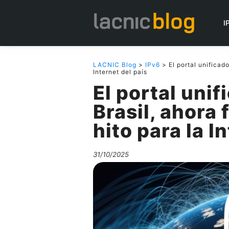
I
LACNIC Blog
>
IPv6
> El portal unificado
Internet del país
El portal uni
Brasil, ahora
hito para la I
31/10/2025