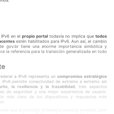
smos.
e IPv6 en el
propio portal
todavía no implica que
todos
acentes
estén habilitados para IPv6. Aun así, el cambio
 de gov.br tiene una enorme importancia simbólica y
ece la referencia para la transición generalizada en todo
te
 federal a IPv6 representa un
compromiso estratégico
il. IPv6 permite conectividad de extremo a extremo sin
ño, la resiliencia y la trazabilidad
, tres aspectos
es de seguridad y una mejor experiencia de usuario.
ión más clara de los dispositivos y respuestas más
ad.
ede que al principio el impacto parezca invisible, pero