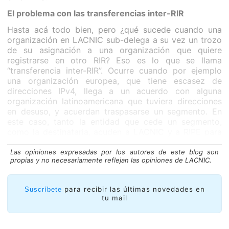
El problema con las transferencias inter-RIR
Hasta acá todo bien, pero ¿qué sucede cuando una
organización en LACNIC sub-delega a su vez un trozo
de su asignación a una organización que quiere
registrarse en otro RIR? Eso es lo que se llama
“transferencia inter-RIR”. Ocurre cuando por ejemplo
una organización europea, que tiene escasez de
direcciones IPv4, llega a un acuerdo con alguna
organización latinoamericana que tuviera direcciones
en desuso, y acuerdan traspasarse un segmento. En
este caso, tanto la entidad que cede un segmento,
como la destinataria, acuden a LACNIC y a RIPE para
dejar registro de la transferencia, y que se actualicen
datos de whois, geolocalización, y sobre todo de
Las opiniones expresadas por los autores de este blog son
propias y no necesariamente reflejan las opiniones de LACNIC.
administración del reverso del segmento, que a partir
de esta transferencia aparecerá en el panel de usuario
en RIPE del organismo nuevo, y ya no aparecerá en el
para recibir las últimas novedades en
Suscríbete
panel de usuario de LACNIC.
tu mail