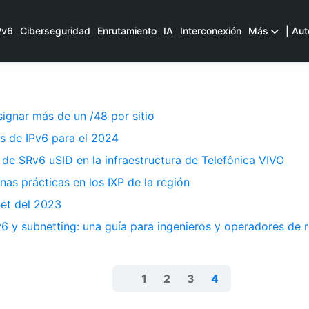
Pv6
Ciberseguridad
Enrutamiento
IA
Interconexión
Más
| Aut
signar más de un /48 por sitio
s de IPv6 para el 2024
de SRv6 uSID en la infraestructura de Telefônica VIVO
nas prácticas en los IXP de la región
net del 2023
v6 y subnetting: una guía para ingenieros y operadores de 
1
2
3
4