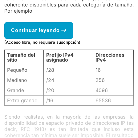
coherente disponibles para cada categoría de tamaño.
Por ejemplo:
Continuar leyendo
(Acceso libre, no requiere suscripción)
Tamaño del
Prefijo IPv4
Direcciones
sitio
asignado
IPv4
Pequeño
/28
16
Mediano
/24
256
Grande
/20
4096
Extra grande
/16
65536
Siendo realistas, en la mayoría de las empresas, la
disponibilidad de espacio privado de direcciones IP (es
decir, RFC 1918) es tan limitada que incluso esta
coherencia tan mínima suele ser imposible. El resultado