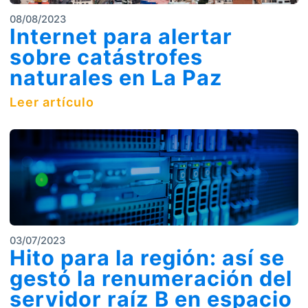
08/08/2023
Internet para alertar
sobre catástrofes
naturales en La Paz
Leer artículo
03/07/2023
Hito para la región: así se
gestó la renumeración del
servidor raíz B en espacio