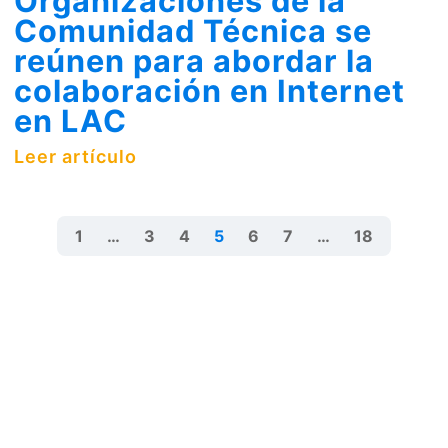
Organizaciones de la
Comunidad Técnica se
reúnen para abordar la
colaboración en Internet
en LAC
Leer artículo
1
…
3
4
5
6
7
…
18