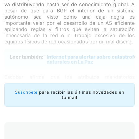
va distribuyendo hasta ser de conocimiento global. A
pesar de que para BGP el interior de un sistema
autónomo sea visto como una caja negra es
importante velar por el desarrollo de un AS eficiente
aplicando reglas y filtros que eviten la saturación
innecesaria de la red o el trabajo excesivo de los
equipos físicos de red ocasionados por un mal diseño.
Leer también:
Internet para alertar sobre catástrofe
naturales en La Paz
Escobar afirma que los atributos mandatorios
estuvieron presentes en todos los casos abordados,
por la propia naturaleza del protocolo BGP. Todos los
para recibir las últimas novedades en
Suscríbete
cambios realizados por los administradores de la red,
tu mail
ya sea de forma correcta o equivocada, son
anunciados a los pares BGP y así sucesivamente la
información se va propagando hasta alcanzar grandes
escalas.
Aunque las fallas más comunes con el protocolo BGP
ya están documentadas, los escenarios siguen