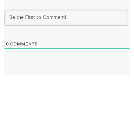
presentándose, quizás por prácticas heredadas o
posible falta de información adecuada. El trabajo
buscó resaltar las experiencias de grandes de la
industria y así poder localizar posibles vulnerabilidades
en la red interna.
0
COMMENTS