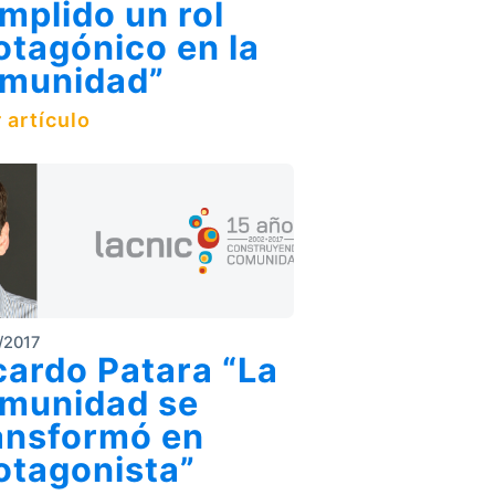
mplido un rol
otagónico en la
munidad”
 artículo
/2017
cardo Patara “La
munidad se
ansformó en
otagonista”