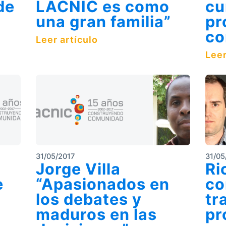
de
LACNIC es como
cu
una gran familia”
pr
co
Leer artículo
Leer
31/05/2017
31/05
Jorge Villa
Ri
e
“Apasionados en
co
los debates y
tr
maduros en las
pr