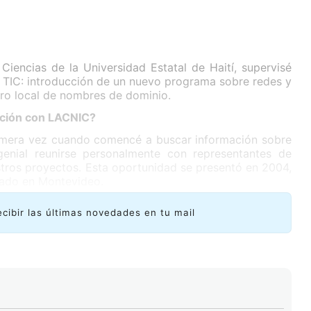
iencias de la Universidad Estatal de Haití, supervisé
s TIC: introducción de un nuevo programa sobre redes y
tro local de nombres de dominio.
ción con LACNIC?
imera vez cuando comencé a buscar información sobre
genial reunirse personalmente con representantes de
tros proyectos. Esta oportunidad se presentó en 2004,
zado en Montevideo.
ecibir las últimas novedades en tu mail