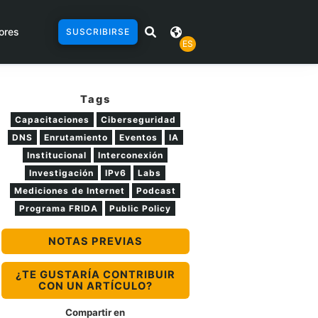
ores
SUSCRIBIRSE
ES
Tags
Capacitaciones
Ciberseguridad
DNS
Enrutamiento
Eventos
IA
Institucional
Interconexión
Investigación
IPv6
Labs
Mediciones de Internet
Podcast
Programa FRIDA
Public Policy
NOTAS PREVIAS
¿TE GUSTARÍA CONTRIBUIR
CON UN ARTÍCULO?
Compartir en