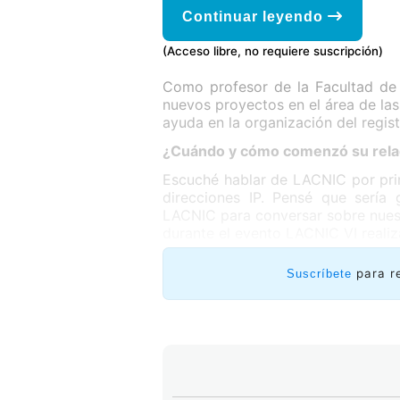
Continuar leyendo
(Acceso libre, no requiere suscripción)
Como profesor de la Facultad de C
nuevos proyectos en el área de la
ayuda en la organización del regis
¿Cuándo y cómo comenzó su rela
Escuché hablar de LACNIC por pr
direcciones IP. Pensé que sería 
LACNIC para conversar sobre nues
durante el evento LACNIC VI reali
para r
Suscríbete