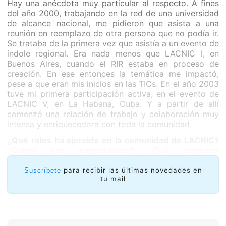
Hay una anécdota muy particular al respecto. A fines
del año 2000, trabajando en la red de una universidad
de alcance nacional, me pidieron que asista a una
reunión en reemplazo de otra persona que no podía ir.
Se trataba de la primera vez que asistía a un evento de
índole regional. Era nada menos que LACNIC I, en
Buenos Aires, cuando el RIR estaba en proceso de
creación. En ese entonces la temática me impactó,
pese a que eran mis inicios en las TICs. En el año 2003
tuve mi primera participación activa, en el evento de
LACNIC V, en La Habana, Cuba. Y a partir de allí
comenzó una relación de trabajo y colaboración muy
intensa y enriquecedora con toda la comunidad.
¿Qué roles ha ejercido en la comunidad de LACNIC?
¿Colmó sus expectativas? ¿Qué aspectos
destacaría?
para recibir las últimas novedades en
Suscríbete
tu mail