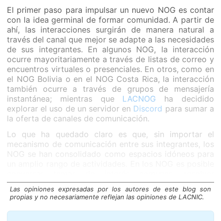
El primer paso para impulsar un nuevo NOG es contar
con la idea germinal de formar comunidad. A partir de
ahí, las interacciones surgirán de manera natural a
través del canal que mejor se adapte a las necesidades
de sus integrantes. En algunos NOG, la interacción
ocurre mayoritariamente a través de listas de correo y
encuentros virtuales o presenciales. En otros, como en
el NOG Bolivia o en el NOG Costa Rica, la interacción
también ocurre a través de grupos de mensajería
instantánea; mientras que
LACNOG
ha decidido
explorar el uso de un servidor en
Discord
para sumar a
la oferta de canales de comunicación.
Lo que ha quedado claro es que, sin importar el
mecanismo de comunicación entre sus integrantes, los
NOG se han consolidado como espacios idóneos para
un amplio rango de actividades. En los NOG es posible
conversar temas de interés comunes, resolver
problemas en conjunto, buscar capacitaciones o atraer
Las opiniones expresadas por los autores de este blog son
a ponentes de otras organizaciones del ecosistema
propias y no necesariamente reflejan las opiniones de LACNIC.
para resolver dudas. Algunos grupos ya están
discutiendo temas de frontera, como la