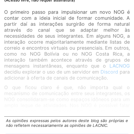
(Acesso livre, não requer assinatura)
O primeiro passo para impulsionar um novo NOG é
contar com a ideia inicial de formar comunidade. A
partir daí as interações surgirão de forma natural
através do canal que se adaptar melhor às
necessidades de seus integrantes. Em alguns NOG, a
interação ocorre majoritariamente mediante listas de
correio e encontros virtuais ou presenciais. Em outros,
como no NOG Bolívia ou no NOG Costa Rica, a
interação também acontece através de grupos de
mensagens instantâneas, enquanto que o
LACNOG
decidiu explorar o uso de um servidor em
Discord
para
adicionar à oferta de canais de comunicação.
O que ficou claro é que, não importa qual o
mecanismo de comunicação entre seus integrantes, os
NOG consolidaram-se como espaços idôneos para um
amplo leque de atividades. Nos NOG é possível falar
sobre temas de interesse em comum, resolver
problemas em conjunto, buscar treinamentos ou atrair
As opiniões expressas pelos autores deste blog são próprias e
palestrantes de outras organizações do ecossistema
não refletem necessariamente as opiniões de LACNIC.
para resolver dúvidas. Alguns grupos já estão