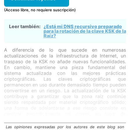
(Acceso libre, no requiere suscripción)
Leer también:
¿Está mi DNS recursivo preparado
para la rotación de la clave KSK de la
Raíz?
A diferencia de lo que sucede en numerosas
actualizaciones de la infraestructura de Internet, un
traspaso de la KSK no añade nuevas funcionalidades.
En cambio, mantiene una pieza fundamental del
sistema actualizada con las mejores prácticas
criptográficas. Las claves criptográficas que
permanecen en uso durante demasiado tiempo pueden
convertirse en un riesgo. La actualización de la KSK
contribuye a garantizar que la zona raíz continúe
siendo respaldada por material criptográfico sólido;
una forma de adelantarse a ese riesgo consiste en
cambiar periódicamente las claves, en lugar de
reaccionar ante la noticia de que una clave se ha
vuelto demasiado débil para seguir utilizándola.
Las opiniones expresadas por los autores de este blog son