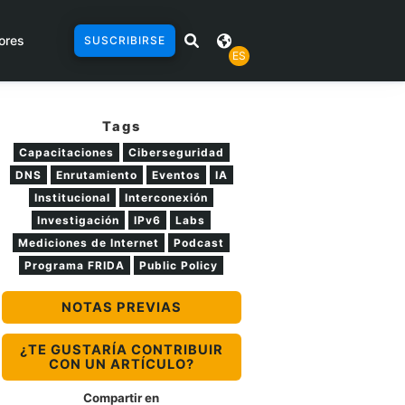
ores
SUSCRIBIRSE
ES
Tags
Capacitaciones
Ciberseguridad
DNS
Enrutamiento
Eventos
IA
Institucional
Interconexión
Investigación
IPv6
Labs
Mediciones de Internet
Podcast
Programa FRIDA
Public Policy
NOTAS PREVIAS
¿TE GUSTARÍA CONTRIBUIR
CON UN ARTÍCULO?
Compartir en