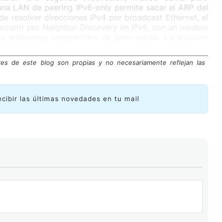
una LAN de peering IPv6-only permite sacar el ARP del
 de resolver direcciones IPv4 por broadcast Ethernet, el
ocurrir por Neighbor Discovery en IPv6, con un modelo
a ambientes compartidos de gran escala. La solución
está estandarizada y ya está en producción en algunos
oblema, la solución y los puntos de atención para los
res de este blog son propias y no necesariamente reflejan las
qué el direccionamiento interno
ecibir las últimas novedades en tu mail