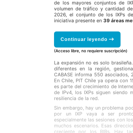
de los mayores conjuntos de IX
volumen de tráfico y cantidad de
2026, el conjunto de los IXPs d
iniciativa presente en
39 áreas met
Continuar leyendo
(Acceso libre, no requiere suscripción)
La expansión no es solo brasileñ
diferentes en la región, gestio
CABASE informa 550 asociados, 2
En Chile, PIT Chile ya opera con 
es parte del crecimiento de Intern
de IPv4, los IXPs siguen siendo m
resiliencia de la red.
Sin embargo, hay un problema poco
por un IXP vaya a ser pronto m
especialmente las sesiones con los
muchos escenarios. Esas direccio
creciente por los RIRs. Hay t