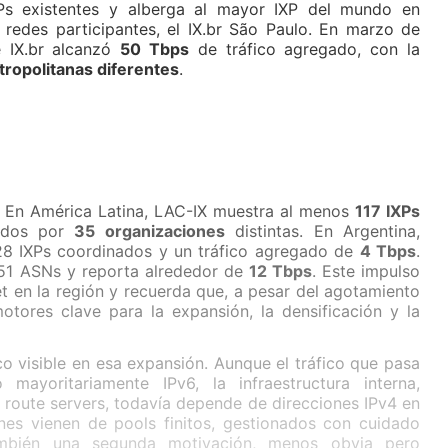
Ps existentes y alberga al mayor IXP del mundo en
 redes participantes, el IX.br São Paulo. En marzo de
e IX.br alcanzó
50 Tbps
de tráfico agregado, con la
ropolitanas diferentes
.
a. En América Latina, LAC-IX muestra al menos
117 IXPs
nados por
35 organizaciones
distintas. En Argentina,
8 IXPs coordinados y un tráfico agregado de
4 Tbps
.
151 ASNs y reporta alrededor de
12 Tbps
. Este impulso
et en la región y recuerda que, a pesar del agotamiento
otores clave para la expansión, la densificación y la
 visible en esa expansión. Aunque el tráfico que pasa
ayoritariamente IPv6, la infraestructura interna,
 route servers, todavía depende de direcciones IPv4 en
nes vienen de pools finitos, gestionados con cuidado
ambién una segunda motivación, menos obvia pero