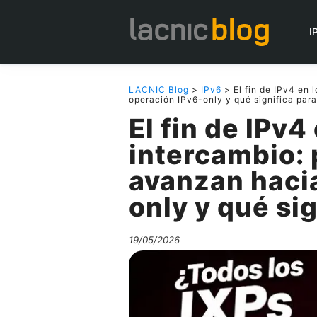
I
LACNIC Blog
>
IPv6
> El fin de IPv4 en 
operación IPv6-only y qué significa par
El fin de IPv4
intercambio: 
avanzan haci
only y qué si
19/05/2026