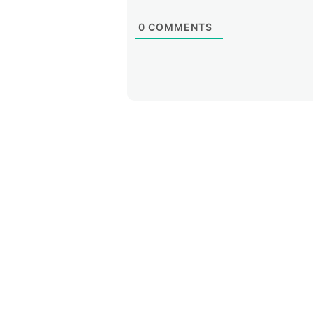
0
COMMENTS
Un IXP es, en esencia, una red Eth
organizaciones (proveedores de
organismos gubernamentales) se c
uno establece sesiones BGP c
enrutamiento y, en consecuencia
proveedores intermedios.