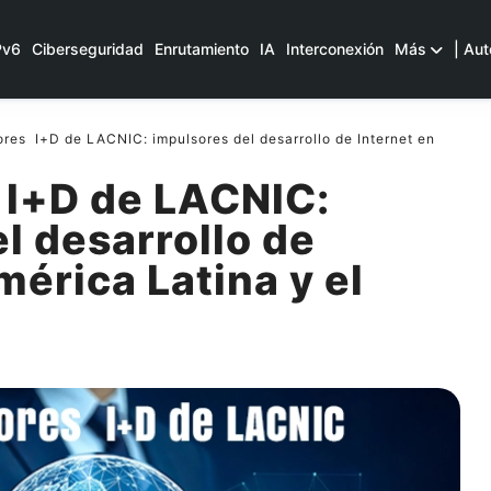
Pv6
Ciberseguridad
Enrutamiento
IA
Interconexión
Más
| Aut
es I+D de LACNIC: impulsores del desarrollo de Internet en
I+D de LACNIC:
l desarrollo de
mérica Latina y el