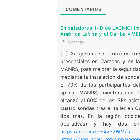
1
COMENTARIOS
Embajadores I+D de LACNIC: imp
América Latina y el Caribe » V
1 year ago
[…] Su gestión se centró en tres
presenciales en Caracas y en la
MANRS, para mejorar la seguridad
mediante la instalación de sonda
El 70% de los participantes del
aplicar MANRS, mientras que en
alcanzó al 60% de los ISPs asis
cuatro sondas tras el taller en 
dos más. En la región occide
operativas) y hay dos en p
https://lnkd.in/eExXv32WMás
i
https://blog.lacnic.net/embajador