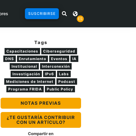
ores
SUSCRIBIRSE
ES
Tags
Capacitaciones
Ciberseguridad
DNS
Enrutamiento
Eventos
IA
Institucional
Interconexión
Investigación
IPv6
Labs
Mediciones de Internet
Podcast
Programa FRIDA
Public Policy
NOTAS PREVIAS
¿TE GUSTARÍA CONTRIBUIR
CON UN ARTÍCULO?
Compartir en