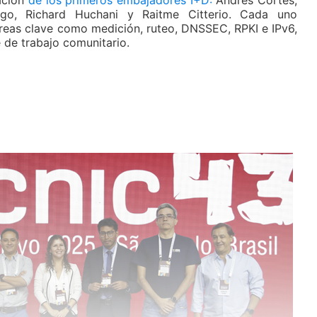
ación
de los primeros embajadores I+D:
Andrés Cortés,
go, Richard Huchani y Raitme Citterio. Cada uno
áreas clave como medición, ruteo, DNSSEC, RPKI e IPv6,
de trabajo comunitario.