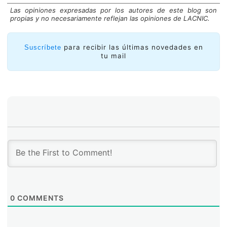
Las opiniones expresadas por los autores de este blog son
propias y no necesariamente reflejan las opiniones de LACNIC.
Tráfico de Internet en Namex, el IXP en Roma
Aclaración: La imagen anterior muestra la típica gráfica
para recibir las últimas novedades en
Suscríbete
de tráfico de Internet de un IXP. El eje vertical
tu mail
representa la unidad de medida de la velocidad de
transmisión de datos (Gb/s: gigabits por segundo),
mientras que el eje horizontal muestra la línea
temporal (las últimas 24 horas). Los datos se recopilan
en intervalos regulares, usualmente cada cinco
minutos. Además de esta gráfica diaria, se exhiben
también las gráficas semanales, mensuales y anuales.
El término ‘’picos de tráfico” refieren al valor más alto
en un período específico. Por ejemplo, en la imagen
anterior el pico de tráfico de Internet es de 784,04
Gb/s.
0
COMMENTS