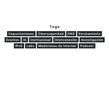
Tags
Capacitaciones
Ciberseguridad
DNS
Enrutamiento
Eventos
IA
Institucional
Interconexión
Investigación
IPv6
Labs
Mediciones de Internet
Podcast
Programa FRIDA
Public Policy
NOTAS PREVIAS
¿TE GUSTARÍA CONTRIBUIR CON UN
ARTÍCULO?
Compartir en