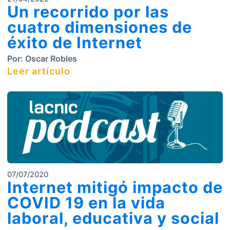
Un recorrido por las
cuatro dimensiones de
éxito de Internet
Por:
Oscar Robles
Leer artículo
07/07/2020
Internet mitigó impacto de
COVID 19 en la vida
laboral, educativa y social