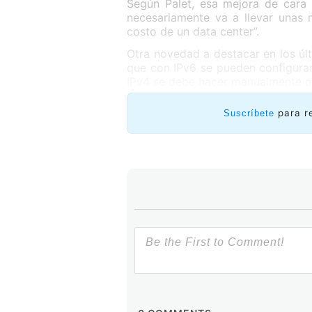
Según Palet, esa mejora de cara 
necesariamente va a llevar unas 
costo de un data center”.
Otra novedad a destacar en los úl
que con IPv6 se pueden configura
IPv4 se debe hacer manualmente o 
para r
Suscríbete