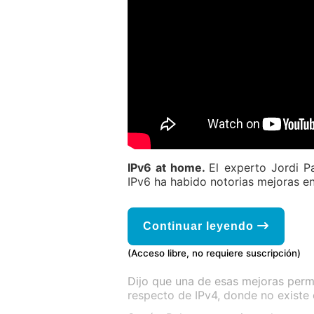
IPv6 at home.
El experto Jordi P
IPv6 ha habido notorias mejoras en
Continuar leyendo
(Acceso libre, no requiere suscripción)
Dijo que una de esas mejoras permi
respecto de IPv4, donde no existe e