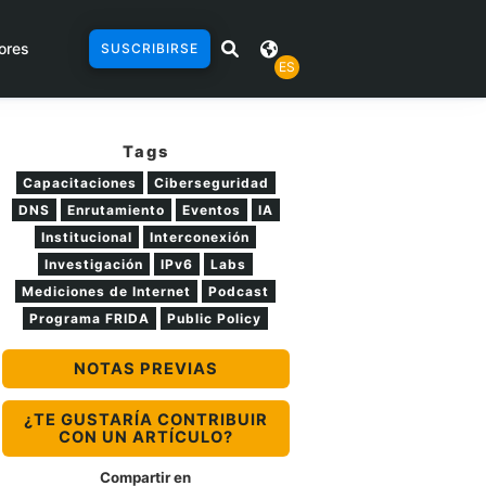
ores
SUSCRIBIRSE
ES
Tags
Capacitaciones
Ciberseguridad
DNS
Enrutamiento
Eventos
IA
Institucional
Interconexión
Investigación
IPv6
Labs
Mediciones de Internet
Podcast
Programa FRIDA
Public Policy
NOTAS PREVIAS
¿TE GUSTARÍA CONTRIBUIR
CON UN ARTÍCULO?
Compartir en