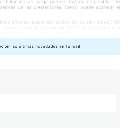
al balanceo de carga que en IPv4 no es posible, “no
mejoras de las prestaciones, (pero) puede abaratar el
timos años es la estandarización de los servidores DNS
r sin necesidad de un servidor DHCP, mientras que con
utilizando un servidor de DHCP.
ecibir las últimas novedades en tu mail