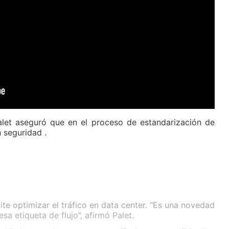
alet aseguró que en el proceso de estandarización de
 seguridad .
te optimizar el tráfico en data center. “Es una novedad
sa etiqueta de flujo”, afirmó Palet.