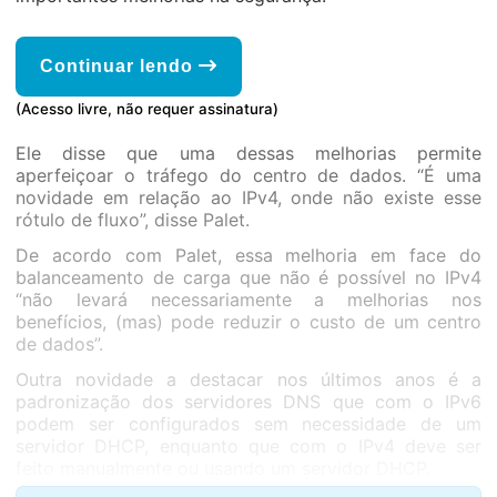
Continuar lendo
(Acesso livre, não requer assinatura)
Ele disse que uma dessas melhorias permite
aperfeiçoar o tráfego do centro de dados. “É uma
novidade em relação ao IPv4, onde não existe esse
rótulo de fluxo”, disse Palet.
De acordo com Palet, essa melhoria em face do
balanceamento de carga que não é possível no IPv4
“não levará necessariamente a melhorias nos
benefícios, (mas) pode reduzir o custo de um centro
de dados”.
Outra novidade a destacar nos últimos anos é a
padronização dos servidores DNS que com o IPv6
podem ser configurados sem necessidade de um
servidor DHCP, enquanto que com o IPv4 deve ser
feito manualmente ou usando um servidor DHCP.