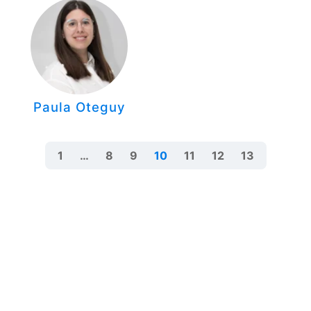
Paula Oteguy
1
…
8
9
10
11
12
13