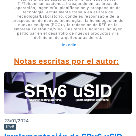
TI/Telecomunicaciones, trabajando en las áreas de
operación, ingeniería, planificación y prospección de
tecnología. Actualmente trabaja en el área de
Tecnología/Laboratorio, donde es responsable de la
prospección de nuevas tecnologías, la homologación de
nuevos equipos (POC) y la redacción de RFP en la
empresa Telefônica/Vivo. Sus otras funciones incluyen
participar en el desarrollo de nuevos productos y la
definición de arquitecturas de red.
LinkedIn
Notas escritas por el autor:
23/01/2024
IPv6