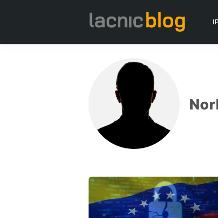
I
Nor