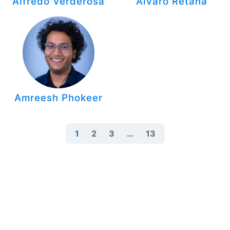
Alfredo Verderosa
Álvaro Retana
Amreesh Phokeer
1
2
3
…
13