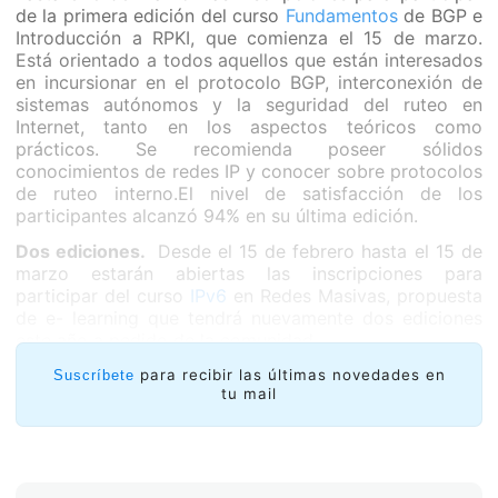
de la primera edición del curso
Fundamentos
de BGP e
Introducción a RPKI, que comienza el 15 de marzo.
Está orientado a todos aquellos que están interesados
en incursionar en el protocolo BGP, interconexión de
sistemas autónomos y la seguridad del ruteo en
Internet, tanto en los aspectos teóricos como
prácticos. Se recomienda poseer sólidos
conocimientos de redes IP y conocer sobre protocolos
de ruteo interno.El nivel de satisfacción de los
participantes alcanzó 94% en su última edición.
Dos ediciones.
Desde el 15 de febrero hasta el 15 de
marzo estarán abiertas las inscripciones para
participar del curso
IPv6
en Redes Masivas, propuesta
de e- learning que tendrá nuevamente dos ediciones
este año a pedido de la comunidad.
La primera edición comenzará el 22 de marzo y se
para recibir las últimas novedades en
Suscríbete
tu mail
extenderá hasta el 3 de mayo, para que los
participantes puedan completar los seis módulos que
componen el curso. Está dirigido principalmente a
ingenieros, expertos y responsables de desarrollo de
redes en ISP. Un tutor estará a disposición de los