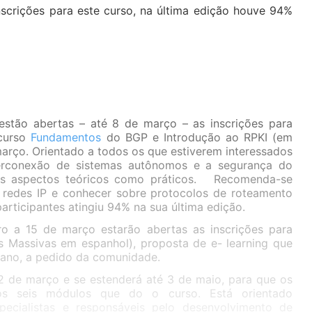
scrições para este curso, na última edição houve 94%
stão abertas – até 8 de março – as inscrições para
 curso
Fundamentos
do BGP e Introdução ao RPKI (em
arço. Orientado a todos os que estiverem interessados
terconexão de sistemas autônomos e a segurança do
nos aspectos teóricos como práticos. Recomenda-se
 redes IP e conhecer sobre protocolos de roteamento
participantes atingiu 94% na sua última edição.
ro a 15 de março estarão abertas as inscrições para
Massivas em espanhol), proposta de e- learning que
 ano, a pedido da comunidade.
 de março e se estenderá até 3 de maio, para que os
 os seis módulos que do o curso. Está orientado
specialistas e responsáveis pelo desenvolvimento de