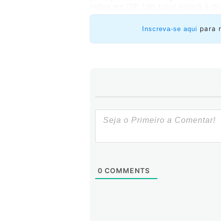
redes em ISP. Um tutor estará à di
para 
Inscreva-se aqui
0
COMMENTS