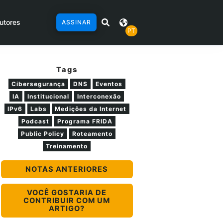
utores
ASSINAR
PT
Tags
Cibersegurança
DNS
Eventos
IA
Institucional
Interconexão
IPv6
Labs
Medições da Internet
Podcast
Programa FRIDA
Public Policy
Roteamento
Treinamento
NOTAS ANTERIORES
VOCÊ GOSTARIA DE
CONTRIBUIR COM UM
ARTIGO?