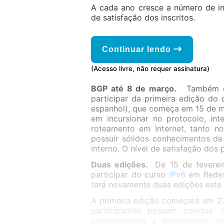
A cada ano cresce a número de in
de satisfação dos inscritos.
Continuar lendo
(Acesso livre, não requer assinatura)
BGP até 8 de março.
Também e
participar da primeira edição do
espanhol), que começa em 15 de m
em incursionar no protocolo, in
roteamento em Internet, tanto 
possuir sólidos conhecimentos de
interno. O nível de satisfação dos 
Duas edições.
De 15 de feverei
participar do curso
IPv6
em Redes 
terá novamente duas edições este
A primeira edição começará em 22
participantes possam concluir
principalmente a engenheiros, e